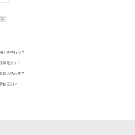
尾页
用于哪些行业？
保期是多久？
意跟宏拓合作？
牌的区别？